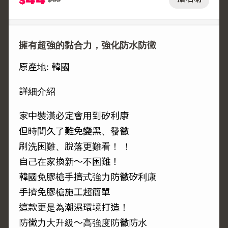
$
擁有超強的黏合力，強化防水防黴
原產地: 韓國
詳細介紹
家中裝潢必定會用到矽利康
但時間久了難免變黑、發黴
刷洗困難、脫落更難看！ ！
自己在家換新～不困難！
韓國免膠槍手擠式強力防黴矽利康
手擠免膠槍施工超簡單
這款更是為潮濕環境打造！
防黴力大升級～高強度防黴防水