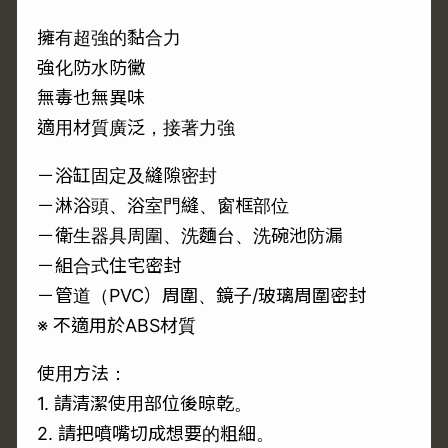
擁有超強的黏合力
強化防水防黴
無毒也無異味
適用材質廣泛，接著力強
－浴缸固定及縫隙密封
－淋浴頭、浴室門縫、窗框部位
－衛生器具周圍、洗麵台、洗碗池防漏
－組合式住宅密封
－管道（PVC）周圍、鏡子/玻璃周圍密封
※ 不適用於ABS材質
使用方法：
1. 請清潔使用部位後晾乾。
2. 請把噴嘴切成想要的粗細。