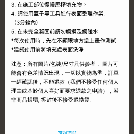
3. 在施工部位慢慢壓榨填充物。
4. 請使用蓋子等工具進行表面整理作業。
（3分鐘內）
5. 在未完全凝固前請勿觸摸及觸碰水
*每次使用時，先在不顯眼地方塗上畫作測試
*建議使用前將填充處表面洗淨
注意：所有圖片/包裝/尺寸只供參考， 圖片可
能會有色差情況出現，一切以實物為準，訂單
一經確認後，不能退款（我們不接受任何個人
理由或基於個人喜好而要求退款之申請），若
非商品損壞, 拆封後不接受退換貨。
回到頂部