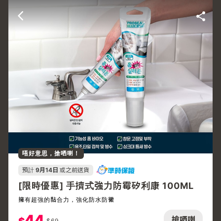
唔好意思，搶哂喇！
預計
9月14日
或之前送貨
[限時優惠] 手擠式強力防霉矽利康 100ML
擁有超強的黏合力，強化防水防黴
44
搶哂喇
$
69