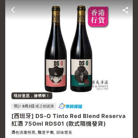
唔好意思，搶哂喇！
預計
9月3日
或之前送貨
[西班牙] DS-O Tinto Red Blend Reserva
紅酒 750ml RDS01 (款式隨機發貨)
酒色清澈明亮, 酸度平衡, 回味悠長