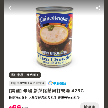
唔好意思，搶哂喇！
預計
9月23日
或之前送貨
[美國] 辛堤 新英格蘭周打蜆湯 425G
最優質的食材 大量新鮮海蜆及蜆汁 傳統美味的蜆湯
66
搶哂喇
$
88