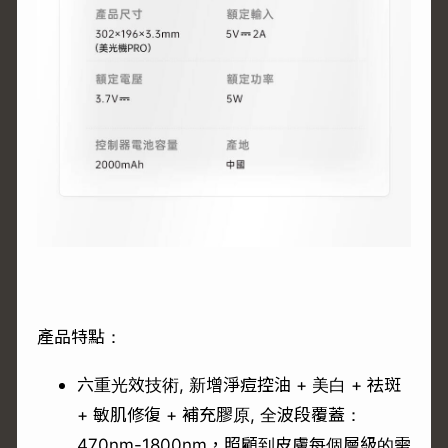
產品特點：
六重光效技術, 新增淨痘控油 + 美白 + 祛斑
+ 敏肌修復 + 補充膠原, 全波段覆蓋：
470nm-1800nm，照顧到皮膚每個層級的需