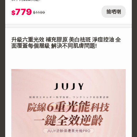
779
搶哂喇
$
$
1199
升級六重光效 補充膠原 美白祛斑 淨痘控油 全
面覆蓋每個層級 解決不同肌膚問題!