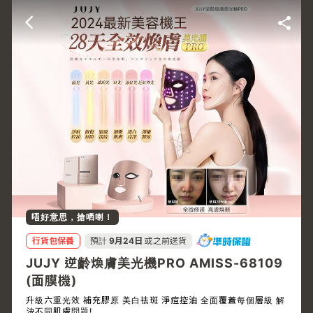
唔好意思，搶哂喇！
行貨包保養
預計
9月24日
或之前送貨
JUJY 逆齡煥膚美光機PRO AMISS-68109
(面膜機)
升級六重光效 補充膠原 美白祛斑 淨痘控油 全面覆蓋每個層級 解
決不同肌膚問題!