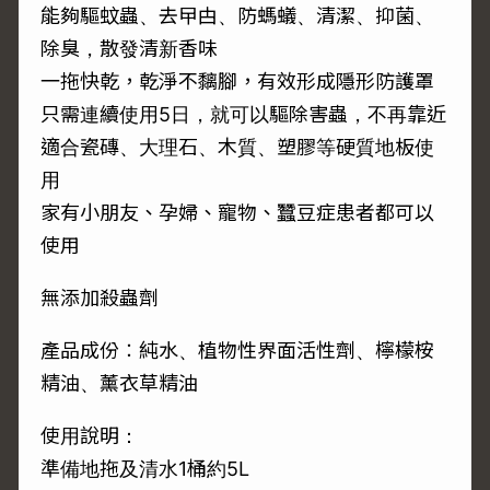
能夠驅蚊蟲、去曱甴、防螞蟻、清潔、抑菌、
除臭，散發清新香味
一拖快乾，乾淨不黐腳，有效形成隱形防護罩
只需連續使用5日，就可以驅除害蟲，不再靠近
適合瓷磚、大理石、木質、塑膠等硬質地板使
用
家有小朋友、孕婦、寵物、蠶豆症患者都可以
使用
無添加殺蟲劑
產品成份︰純水、植物性界面活性劑、檸檬桉
精油、薰衣草精油
使用說明：
準備地拖及清水1桶約5L