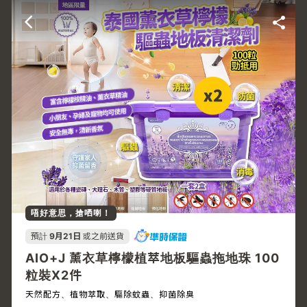
唔好意思，搶哂喇！
預計
9月21日
或之前送貨
AIO+J 薰衣草檸檬植萃地板驅蟲拖地珠 100
粒裝X2件
天然配方、植物萃取、驅除蚊蟲、抑菌除臭