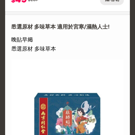
$
悉選原材 多味草本 適用於宮寒/濕熱人士!
晚貼早揭
悉選原材 多味草本