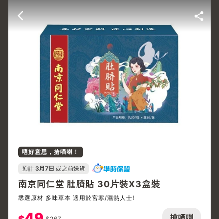
唔好意思，搶哂喇！
預計
3月7日
或之前送貨
南京同仁堂 肚臍貼 30片裝X3盒裝
悉選原材 多味草本 適用於宮寒/濕熱人士!
49
搶哂喇
$
267