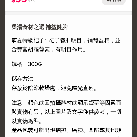
$
煲湯食材之選 補益健脾
寧夏特級杞子: 杞子養肝明目，補腎益精，並
含豐富胡蘿蔔素，有明目作用。
規格：300G
儲存方法：
存放於陰涼乾燥處，避免陽光直射。
注意：顏色或因拍攝器材或顯示螢幕等因素而
與實物有異，以上圖片及文字僅供參考，一切
以實物為準。
產品包裝可能出現摺損、磨損、凹陷或其他類