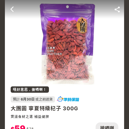
唔好意思，搶哂喇！
預計
6月30日
或之前送貨
大團圓 寧夏特級杞子 300G
煲湯食材之選 補益健脾
59
搶哂喇
$
78