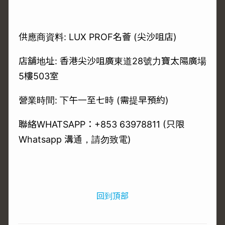
供應商資料: LUX PROF名薈 (尖沙咀店)
店舖地址: 香港尖沙咀廣東道28號力寶太陽廣場
5樓503室
營業時間: 下午一至七時 (需提早預約)
聯絡WHATSAPP：+853 63978811 (只限
Whatsapp 溝通，請勿致電)
回到頂部