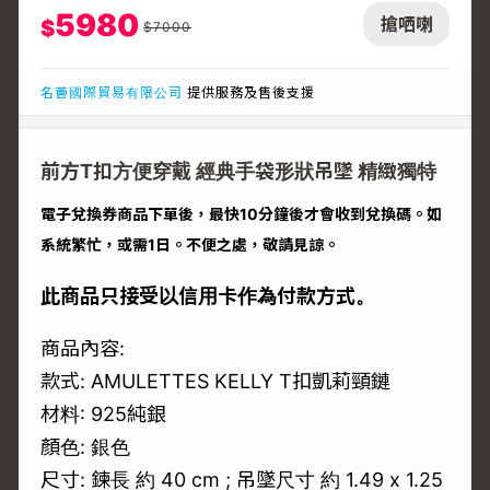
5980
搶哂喇
$
$
7000
名薈國際貿易有限公司
提供服務及售後支援
前方T扣方便穿戴 經典手袋形狀吊墜 精緻獨特
電子兌換券商品下單後，最快10分鐘後才會收到兌換碼。如
系統繁忙，或需1日。不便之處，敬請見諒。
此商品只接受以信用卡作為付款方式。
商品內容:
款式: AMULETTES KELLY T扣凱莉頸鏈
材料: 925純銀
顏色: 銀色
尺寸: 鍊長 約 40 cm ; 吊墜尺寸 約 1.49 x 1.25