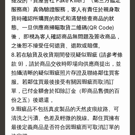
提及的「質屋會社 Fake Killer」（第三方鑑定
服務商）真偽驗證服務，客人有責任於親身取
貨時確認所購買的款式和清楚檢查商品的狀
態。一旦供應商掃瞄取貨二維碼(QR Code)
後， 即視為客人確認商品無問題及簽收商品，
之後恕不接受任何退貨、退款或賠償。
8.若在驗貨及收貨期間發現疑似瑕疵 (請參考條
款 9)，請於商品交收時即場向供應商提出，並
拍攝清晰的疑似瑕疵照片存證及聯絡鄰住買客
服。若鄰住買最後接受有關因瑕疵而取消訂
單，已付金額會於扣除訂金（即商品售價的百
份之五）後退還 。
9.瑕疵品不包括真皮製品的天然皮痕紋路、可
清洗之污漬、色差及輕微的脫線。鄰住買擁有
最後定義商品是否符合因瑕疵而可取消訂單的