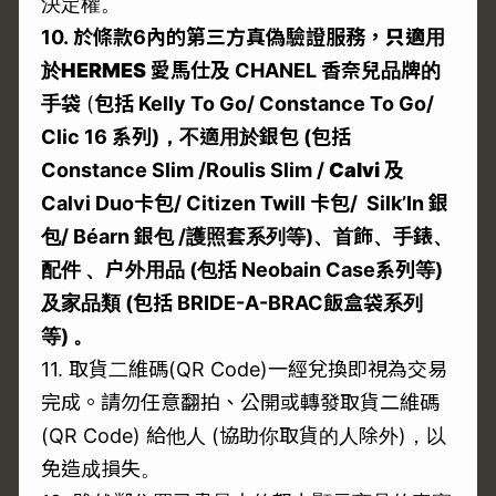
決定權。
10.
於條款6
內的第三方真偽驗證服務，
只適用
於
HERMES
愛馬仕及 CHANEL
香奈兒品牌的
手袋
(
包括 Kelly To Go/ Constance To Go/
Clic 16
系列)
，不適用於銀包 (
包括
Constance Slim
/Roulis Slim /
Calvi
及
Calvi Duo
卡包/ Citizen Twill
卡包/ Silk’In
銀
包/ Béarn
銀包 /
護照套系列等)
、首飾、手錶、
配件
、户外用品 (
包括 Neobain Case
系列等)
及家品類 (
包括 BRIDE-A-BRAC
飯盒袋系列
等)
。
11. 取貨二維碼(QR Code)一經兌換即視為交易
完成。請勿任意翻拍、公開或轉發取貨二維碼
(QR Code) 給他人 (協助你取貨的人除外)，以
免造成損失。