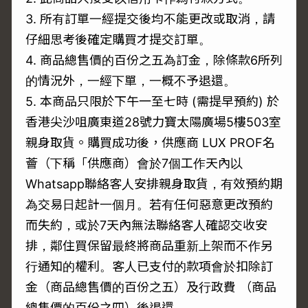
3. 所有訂單一經提交後均不能更改或取消，請
仔細思考後確定購買才提交訂單。
4. 商品總售價的百份之五為訂金，除條款6所列
的情況外，一經下單，一概不予退還。
5. 本商品只限於下午一至七時 (需提早預約) 於
香港尖沙咀廣東道28號力寶太陽廣場5樓503室
親身取貨。購買成功後，供應商 LUX PROF名
薈（下稱「供應商）會於7個工作天內以
Whatsapp聯絡客人安排親身取貨，有效預約期
為交易日起計一個月。若有任何惡意更改預約
而失約，或於7天內無法聯絡客人確認交收安
排，鄰住買保留最終將商品重新上架而不作另
行通知的權利。客人已支付的款項會於扣除訂
金（商品總售價的百份之五）及行政費 （商品
總售價的百份之四）後退還。