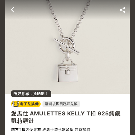
唔好意思，搶哂喇！
電子兌換券
購買後
即日
起可兌換
愛馬仕 AMULETTES KELLY T扣 925純銀
凱莉頸鏈
前方T扣方便穿戴 經典手袋形狀吊墜 精緻獨特