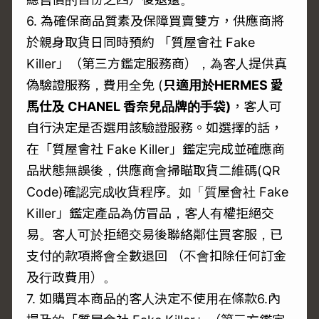
6. 為確保商品質素及保障買賣雙方，供應商將
於親身取貨日同時預約 「質屋會社 Fake
Killer」（第三方鑑定服務商），為客人提供真
偽驗證服務，費用全免 (
只適用於
HERMES
愛
馬仕及 CHANEL
香奈兒品牌的手袋)
，客人可
自行決定是否選用該驗證服務。如選擇的話，
在「質屋會社 Fake Killer」鑑定完成並確應商
品狀態無誤後，供應商會掃瞄取貨二維碼(QR
Code)確認完成收貨程序。如「質屋會社 Fake
Killer」鑑定產品為仿冒品，客人有權拒絕交
易。客人可於拒絕交易後聯絡鄰住買客服，已
支付的款項將會全數退回 （不會扣除任何訂金
及行政費用）。
7. 如購買本商品的客人決定不使用在條款6.內