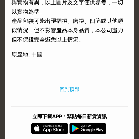
與實物有異，以上圖片及文字僅供參考，一切
以實物為準。
產品包裝可能出現摺損、磨損、凹陷或其他類
似情況，但不影響產品本身品質，本公司盡力
但不保證完全避免以上情況。
原產地: 中國
回到頂部
立即下載APP，緊貼每日新貨資訊