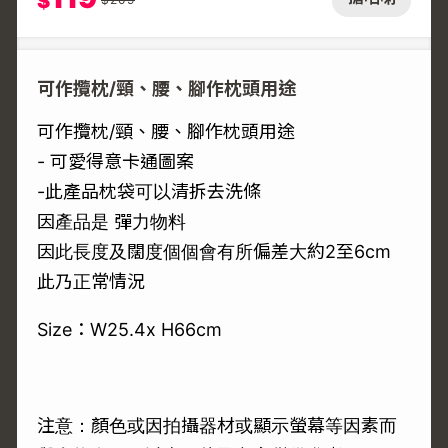
$
可作攬枕/頸、腰、腳作枕頭用途
可作攬枕/頸、腰、腳作枕頭用途
- 可愛得意卡通圖案
-此產品枕袋可以清拆去洗條
因產品是 彈力物料
因此長度及闊度個個會有所偏差大約2至6cm
此乃正常情況
Size：W25.4x H66cm
注意：顏色或因拍攝器材或顯示螢幕等因素而