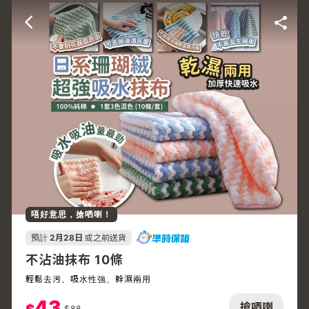
唔好意思，搶哂喇！
預計
2月28日
或之前送貨
不沾油抹布 10條
輕鬆去污、吸水性強、幹濕兩用
43
搶哂喇
$
88