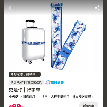
唔好意思，搶哂喇！
預計
8月2日
或之前送貨
史迪仔 | 行李帶
小巧便?，耐磨耐用，小行李、大行李都適用，外出旅遊首選。
99
搶哂喇
$
129