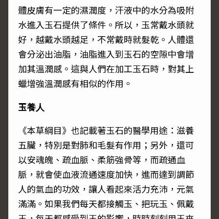
體皮膚有一定的濕潤度，汗液中的水分為吸附
水進入玉石提供了條件。所以，玉常戴水頭就
好，越戴水頭越足，不常戴時就髮乾。
人體還
會分泌出油脂，油脂進入到玉石的空隙中會增
加其溫潤感。
這與人們在加工玉石時，對其上
蠟增強溫潤感有相似的作用。
玉養人
《本草綱目》也記載著玉石的醫學用途：滋養
五臟，特別是對肺和毛髮有作用；另外，還可
以安魂魄、疏血脈、柔筋強骨等，而疏通血
脈，就會使血液流通速度加快，進而達到調節
人的氣血的功效，讓人看起來活力充沛，元氣
滿滿。如果我們每天都接觸玉、把玩玉、佩戴
玉，每天都感受到玉的影響，時時刻刻用玉來