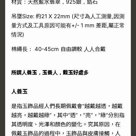
材質：天然藍水翡翠，925銀，鋯石
吊墜Size: 約21 X 22mm (尺寸為人工測量,因測
量方式及工具原因可能有+/- 1 mm 差距,屬正常
情況)
棉繩長： 40-45cm 自由調較 人人合戴
所謂人養玉，玉養人，戴玉好處多
人養玉
是指玉飾品經人們長期佩戴會“越戴越透，越戴
越亮，越戴越綠”，其中“透”，“亮”，“綠”分別指
其透明度、光澤和顏色的變化。
究其原因，
在
佩戴玉飾品的過程中，玉飾品與皮膚接觸，人