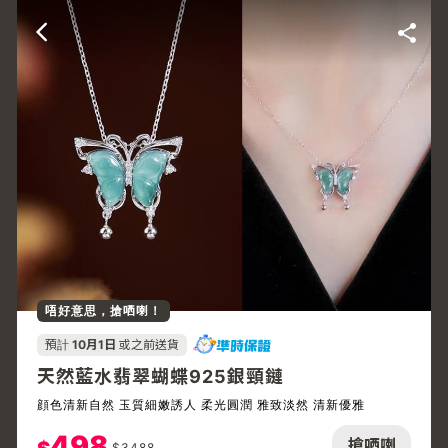
唔好意思，搶哂喇！
預計
10月1日
或之前送貨
天然藍水翡翠蝴蝶925銀頸鏈
顔色清新自然 玉質細嫩誘人 柔光圓潤 雅致淡然 清新優雅
498
搶哂喇
$
3488