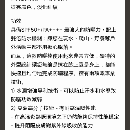
提亮膚色，淡化細紋
功效
具備SPF50+/PA++++ 最強大的防曬力，配上
雙倍防水機制，讓您在玩水、爬山、野餐等戶
外活動中都不用擔心脫落。
而且，這款防曬棒使用起來非常方便，獨特的
外型設計讓您無論是擦在臉上還是身上，都能
快速且均勻地完成防曬程序。擁有兩項嘅專業
技術。
1) 水潤增強專利技術 - 可以防止汗水和水導致
防曬功效減弱
2) 高溫高分子技術 - 有耐高溫嘅性能
- 在高溫炎熱嘅環境之下仍然能夠保持性能穩定
- 提升阻隔皮膚對紫外線吸收的能力