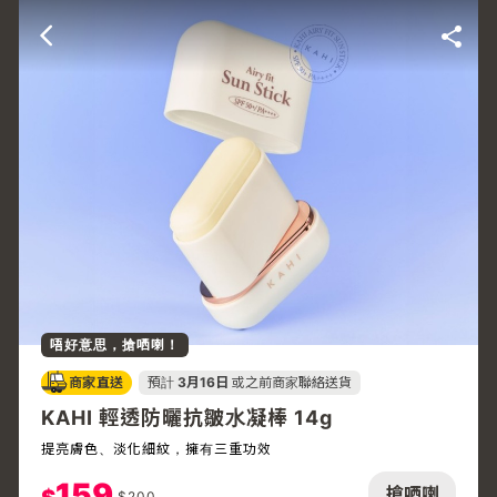
唔好意思，搶哂喇！
商家直送
預計
3月16日
或之前商家聯絡送貨
KAHI 輕透防曬抗皺水凝棒 14g
提亮膚色、淡化細紋，擁有三重功效
159
搶哂喇
$
200