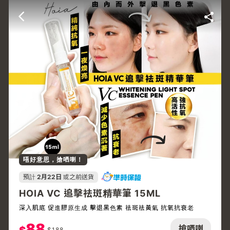
唔好意思，搶哂喇！
預計
2月22日
或之前送貨
HOIA VC 追擊祛斑精華筆 15ML
深入肌底 促進膠原生成 擊退黑色素 祛斑祛黃氣 抗氧抗衰老
88
搶哂喇
$
188