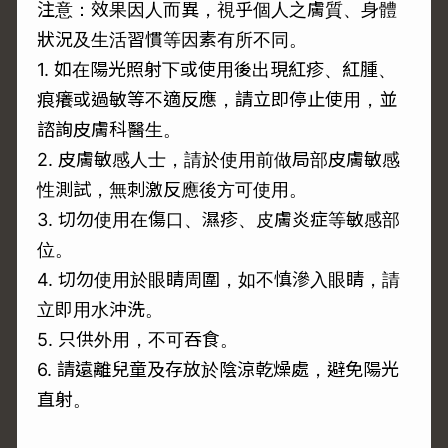
注意：效果因人而異，視乎個人之膚質、身體
狀況及生活習慣等因素有所不同。
1. 如在陽光照射下或使用後出現紅疹、紅腫、
痕癢或過敏等不適反應，請立即停止使用，並
諮詢皮膚科醫生。
2. 皮膚敏感人士，請於使用前做局部皮膚敏感
性測試，無刺激反應後方可使用。
3. 切勿使用在傷口、濕疹、皮膚炎症等敏感部
位。
4. 切勿使用於眼睛周圍，如不慎滲入眼睛，請
立即用水沖洗。
5. 只供外用，不可吞食。
6. 請遠離兒童及存放於陰涼乾燥處，避免陽光
直射。