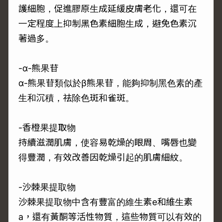
護細胞，促進膠原生成延緩皮膚老化，還可在
一定程度上抑制黑色素細胞生成，避免色素沉
著過多。
-α-熊果苷
α-熊果苷類似於β熊果苷，能夠抑制黑色素的產
生和沉積，祛除色斑和雀斑。
-香橙果提取物
持續滋潤肌膚，使容易乾燥的眼周、嘴唇也變
得豐潤，有效改善因乾燥引起的肌膚細紋。
-沙棘果提取物
沙棘果提取物中含有豐富的維生素e和維生素
a，還有黃酮等活性物質，這些物質可以有效的