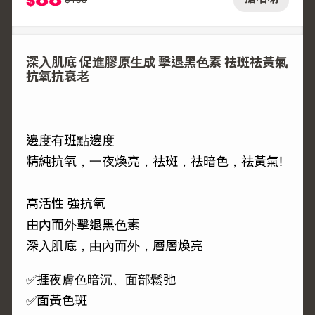
$
深入肌底 促進膠原生成 擊退黑色素 祛斑祛黃氣
抗氧抗衰老
邊度有班點邊度
精純抗氧，一夜煥亮，祛斑，祛暗色，祛黃氣!
高活性 強抗氧
由內而外擊退黑色素
深入肌底，由內而外，層層煥亮
✅捱夜膚色暗沉、面部鬆弛
✅面黃色斑