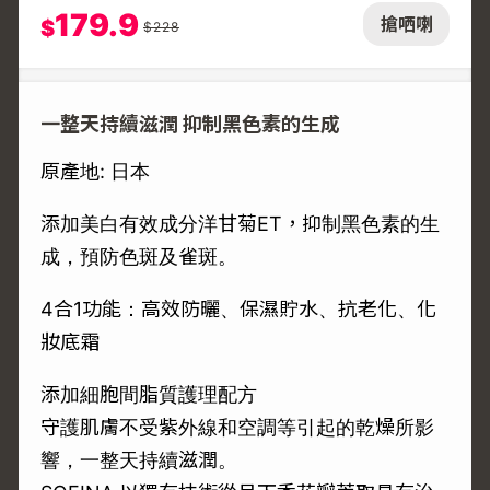
179.9
搶哂喇
$
$
228
一整天持續滋潤 抑制黑色素的生成
原產地: 日本
添加美白有效成分洋甘菊ET，抑制黑色素的生
成，預防色斑及雀斑。
4合1功能：高效防曬、保濕貯水、抗老化、化
妝底霜
添加細胞間脂質護理配方
守護肌膚不受紫外線和空調等引起的乾燥所影
響，一整天持續滋潤。