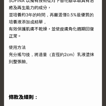
SOFINA 以獨有技術從月下香花瓣萃取具有治
癒及再生能力的成分，
並培養約3年的時間，再嚴選僅0.5%最優質的
培養液添加成精華，
有效保護肌膚不乾燥，並使皮膚角化週期回復
正常。
使用方法
充分搖勻後，將適量（直徑約2cm）乳液塗抹
到整張臉。
條款及細則：