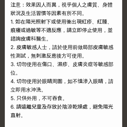
注意：效果因人而異，視乎個人之膚質、身體
狀況及生活習慣等因素有所不同。
1. 如在陽光照射下或使用後出現紅疹、紅腫、
痕癢或過敏等不適反應，請立即停止使用，並
諮詢皮膚科醫生。
2. 皮膚敏感人士，請於使用前做局部皮膚敏感
性測試，無刺激反應後方可使用。
3. 切勿使用在傷口、濕疹、皮膚炎症等敏感部
位。
4. 切勿使用於眼睛周圍，如不慎滲入眼睛，請
立即用水沖洗。
5. 只供外用，不可吞食。
6. 請遠離兒童及存放於陰涼乾燥處，避免陽光
直射。