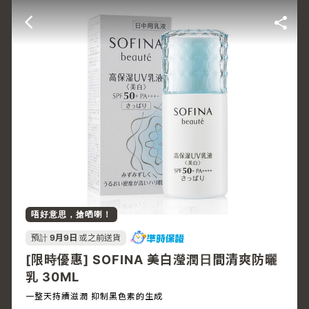
唔好意思，搶哂喇！
預計
9月9日
或之前送貨
[限時優惠] SOFINA 美白瀅潤日間清爽防曬
乳 30ML
一整天持續滋潤 抑制黑色素的生成