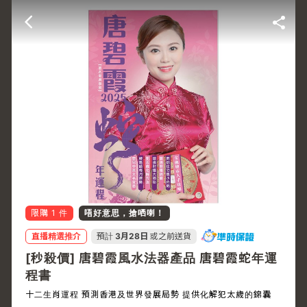
限購
1
件
唔好意思，搶哂喇！
直播精選推介
預計
3月28日
或之前送貨
[秒殺價] 唐碧霞風水法器產品 唐碧霞蛇年運
程書
十二生肖運程 預測香港及世界發展局勢 提供化解犯太歲的錦囊