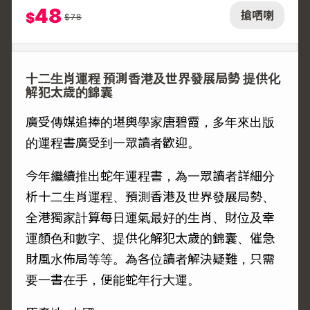
48
搶哂喇
$
$
78
十二生肖運程 預測香港及世界發展局勢 提供化
解犯太歲的錦囊
廣受傳媒追捧的堪輿學家唐碧霞，多年來出版
的運程書廣受到一眾讀者歡迎。
今年繼續推出蛇年運程書，為一眾讀者詳細分
析十二生肖運程、預測香港及世界發展局勢、
全港獨家計算每日運氣最好的生肖、財位及幸
運顏色和數字、提供化解犯太歲的錦囊、催急
財風水佈局等等。為各位讀者解決疑難，只需
要一書在手，便能蛇年行大運。