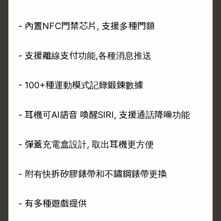
- 內置NFC門禁芯片, 支援多種門鎖
- 支援離線支付功能,各種消息推送
- 100+種運動模式記錄鍛鍊數據
- 耳機可AI語音 喚醒SIRI, 支援通話降噪功能
- 彈蓋充電盒設計, 取出耳機更方便
- 附有快拆矽膠錶帶和不鏽鋼錶帶更換
- 有多種遊戲提供