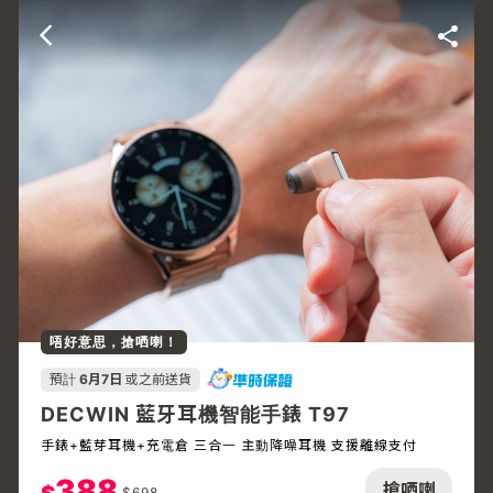
唔好意思，搶哂喇！
預計
6月7日
或之前送貨
DECWIN 藍牙耳機智能手錶 T97
手錶+藍芽耳機+充電倉 三合一 主動降噪耳機 支援離線支付
388
搶哂喇
$
698