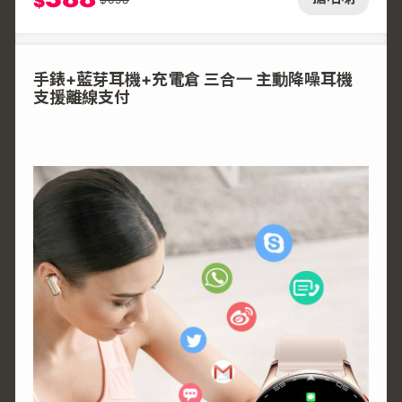
$
手錶+藍芽耳機+充電倉 三合一 主動降噪耳機
支援離線支付