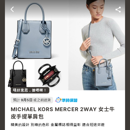
唔好意思，搶哂喇！
預計
9月5日
或之前送貨
MICHAEL KORS MERCER 2WAY 女士牛
皮手提單肩包
精美的設計 別緻的色彩 金屬標誌相得益彰 適合短途郊遊