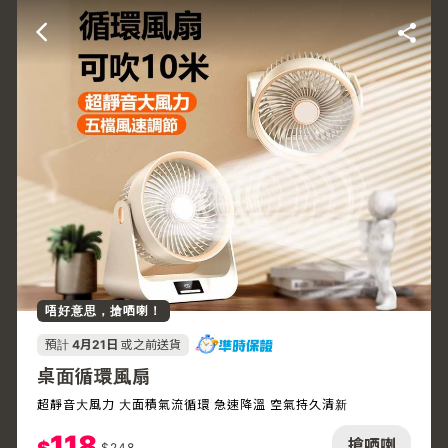
唔好意思，搶哂喇！
預計
4月21日
或之前送貨
桌面循環風扇
超靜音大風力 大面積氣流循環 急速降溫 空氣持久清新
118
搶哂喇
$
248