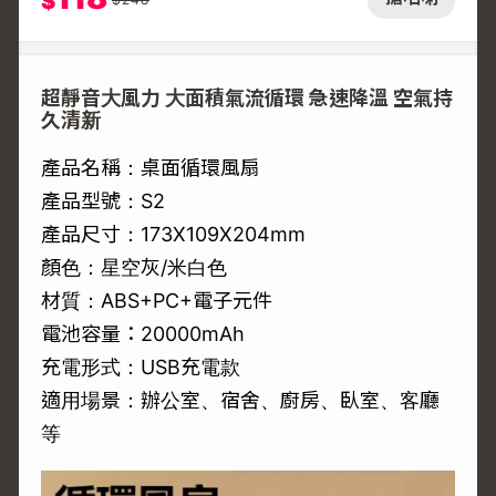
$
超靜音大風力 大面積氣流循環 急速降溫 空氣持
久清新
產品名稱：桌面循環風扇
產品型號：S2
產品尺寸：173X109X204mm
顏色：星空灰/米白色
材質：ABS+PC+電子元件
電池容量：20000mAh
充電形式：USB充電款
適用場景：辦公室、宿舍、廚房、臥室、客廳
等