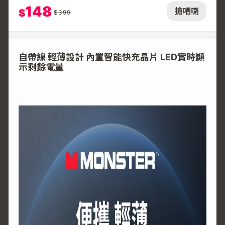
148
搶哂喇
$
$
399
自帶線 輕薄設計 內置智能快充晶片 LED實時顯
示剩餘電量