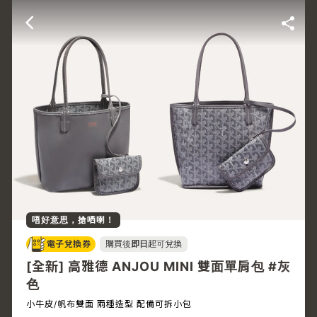
唔好意思，搶哂喇！
電子兌換券
購買後
即日
起可兌換
[全新] 高雅德 ANJOU MINI 雙面單肩包 #灰
色
小牛皮/帆布雙面 兩種造型 配備可拆小包