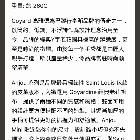
重量: 約 260G
Goyard 高雅德為巴黎行李箱品牌的傳奇之一，
以簡約、低調、不浮誇作為設計理念沿用至
今。品牌的經典Y字老花圖具極高的辨識度，甚
至是時尚的指標。由於每一個手袋都是由匠人
親手打造，所以產量稀少，令品牌常駐時尚願
望清單。
Anjou 系列是品牌最具標誌性 Saint Louis 包款
的皮革版本，內襯選用 Goyardine 經典老花帆
布，提供了兩種不同的質感和風格，雙面可用
的設計更方便搭配不同的造型。其逐漸加厚的
手柄可提供更好的抓握力和舒適感。Anjou
Mini 貼近迷你包的尺寸，設計雖小巧但亦不失
細節，晚上約會或日常外出使用亦可。與Saint