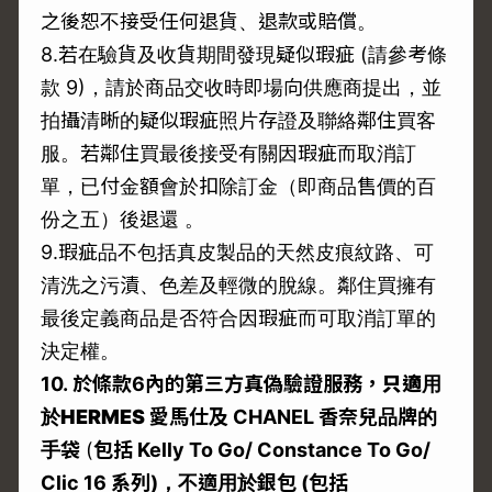
之後恕不接受任何退貨、退款或賠償。
8.若在驗貨及收貨期間發現疑似瑕疵 (請參考條
款 9)，請於商品交收時即場向供應商提出，並
拍攝清晰的疑似瑕疵照片存證及聯絡鄰住買客
服。若鄰住買最後接受有關因瑕疵而取消訂
單，已付金額會於扣除訂金（即商品售價的百
份之五）後退還 。
9.瑕疵品不包括真皮製品的天然皮痕紋路、可
清洗之污漬、色差及輕微的脫線。鄰住買擁有
最後定義商品是否符合因瑕疵而可取消訂單的
決定權。
10.
於條款6
內的第三方真偽驗證服務，
只適用
於
HERMES
愛馬仕及 CHANEL
香奈兒品牌的
手袋
(
包括 Kelly To Go/ Constance To Go/
Clic 16
系列)
，不適用於銀包 (
包括