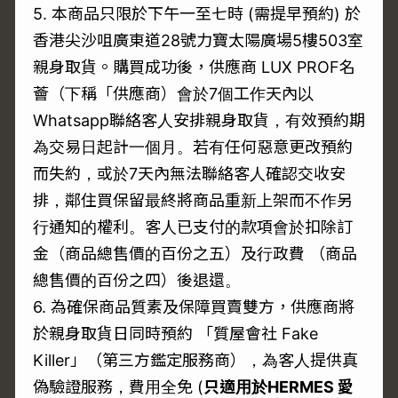
5. 本商品只限於下午一至七時 (需提早預約) 於
香港尖沙咀廣東道28號力寶太陽廣場5樓503室
親身取貨。購買成功後，供應商 LUX PROF名
薈（下稱「供應商）會於7個工作天內以
Whatsapp聯絡客人安排親身取貨，有效預約期
為交易日起計一個月。若有任何惡意更改預約
而失約，或於7天內無法聯絡客人確認交收安
排，鄰住買保留最終將商品重新上架而不作另
行通知的權利。客人已支付的款項會於扣除訂
金（商品總售價的百份之五）及行政費 （商品
總售價的百份之四）後退還。
6. 為確保商品質素及保障買賣雙方，供應商將
於親身取貨日同時預約 「質屋會社 Fake
Killer」（第三方鑑定服務商），為客人提供真
偽驗證服務，費用全免 (
只適用於
HERMES
愛