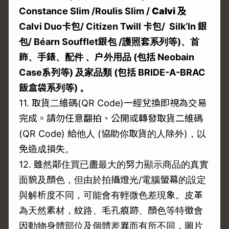
Constance Slim
/Roulis Slim /
Calvi
及
Calvi Duo
卡包/ Citizen Twill
卡包/ Silk’In
銀
包/ Béarn Soufflet
銀包 /
護照套系列等)
、首
飾、手錶、配件
、户外用品 (
包括 Neobain
Case
系列等)
及家品類 (
包括 BRIDE-A-BRAC
飯盒袋系列等)
。
11. 取貨二維碼(QR Code)一經兌換即視為交易
完成。請勿任意翻拍、公開或轉發取貨二維碼
(QR Code) 給他人 (協助你取貨的人除外)，以
免造成損失。
12. 雖然鄰住買已盡最大的努力顯示商品的真實
面貌及顏色，但由於拍攝燈光/電腦螢幕的設定
與解析度不同，可能會有輕微色差現象。皮革
為天然素材，紋路、毛孔痕跡、顏色等特徵會
因動物身體部位及個體差異而有所不同，圖片