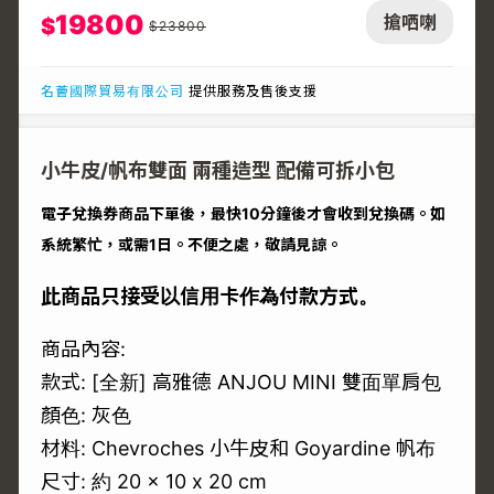
19800
搶哂喇
$
$
23800
名薈國際貿易有限公司
提供服務及售後支援
小牛皮/帆布雙面 兩種造型 配備可拆小包
電子兌換券商品下單後，最快10分鐘後才會收到兌換碼。如
系統繁忙，或需1日。不便之處，敬請見諒。
此商品只接受以信用卡作為付款方式。
商品內容:
款式: [全新] 高雅德 ANJOU MINI 雙面單肩包
顏色: 灰色
材料: Chevroches 小牛皮和 Goyardine 帆布
尺寸: 約 20 × 10 x 20 cm