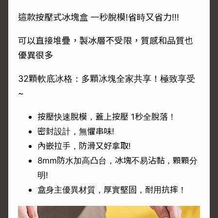
這款按壓式冰塊盒 一秒脫模!省時又省力!!!
可以直接堆疊，製冰層不受限，質感和品質也
優異很多
32顆軟底冰格：多顆冰塊全家共享！極致享受
~
按壓快速脫模，蓋上按壓 1秒全脫落！
密封設計，無懼串味!
內嵌拉手，防滑又好拿取!
8mm防水加高凸台，冰塊不易沾黏，顆顆分
明!
盒身主優異材質，厚實堅固，耐用抗摔！