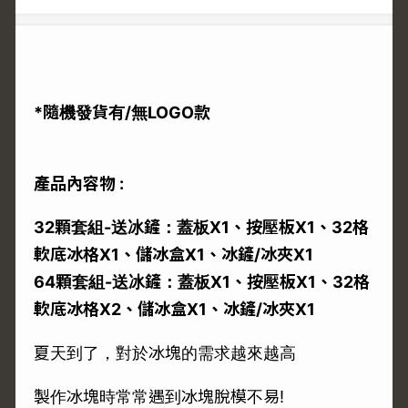
*隨機發貨有/無LOGO款
產品內容物 :
32顆套組-送冰鏟：蓋板X1、按壓板X1、32格
軟底冰格X1、儲冰盒X1、冰鏟/冰夾X1
64顆套組-送冰鏟：蓋板X1、按壓板X1、32格
軟底冰格X2、儲冰盒X1、冰鏟/冰夾X1
夏天到了，對於冰塊的需求越來越高
製作冰塊時常常遇到冰塊脫模不易!