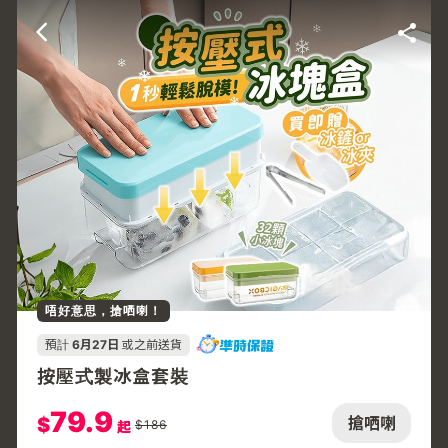
唔好意思，搶哂喇！
預計
6月27日
或之前送貨
按壓式製冰盒套裝
79.9
$
搶哂喇
$
186
起