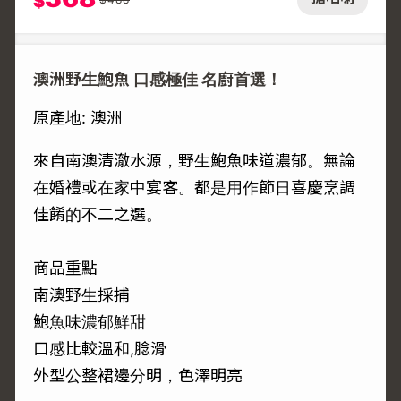
$
澳洲野生鮑魚 口感極佳 名廚首選！
原產地: 澳洲
來自南澳清澈水源，野生鮑魚味道濃郁。無論
在婚禮或在家中宴客。都是用作節日喜慶烹調
佳餚的不二之選。
商品重點
南澳野生採捕
鮑魚味濃郁鮮甜
口感比較溫和,腍滑
外型公整裙邊分明，色澤明亮