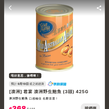
唔好意思，搶哂喇！
預計
9月19日
或之前送貨
[澳洲] 君宴 澳洲野生鮑魚 (3頭) 425G
澳洲野生鮑魚 口感極佳 名廚首選！
368
搶哂喇
$
488