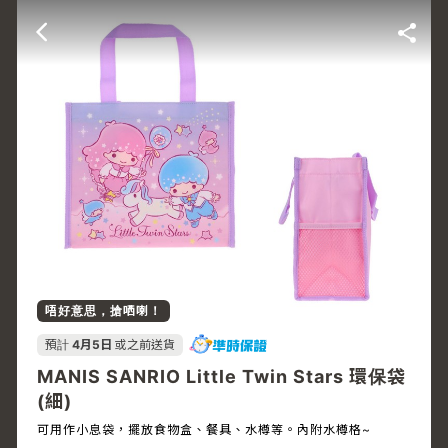
唔好意思，搶哂喇！
預計
4月5日
或之前送貨
MANIS SANRIO Little Twin Stars 環保袋
(細)
可用作小息袋，擺放食物盒、餐具、水樽等。內附水樽格~