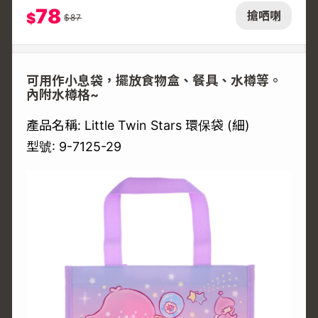
78
搶哂喇
$
$
87
可用作小息袋，擺放食物盒、餐具、水樽等。
內附水樽格~
產品名稱: Little Twin Stars 環保袋 (細)
型號: 9-7125-29