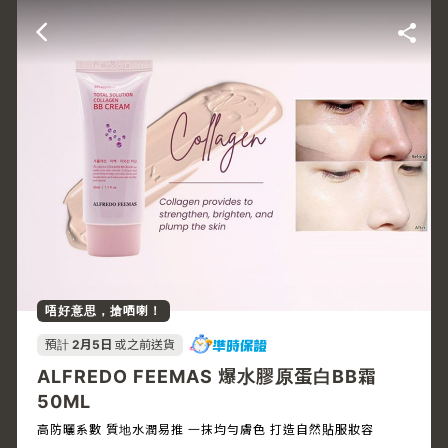
唔好意思，搶哂喇！
預計
2月5日
或之前送貨
ALFREDO FEEMAS 爆水膠原蛋白BB霜
50ML
高防曬系數 質地水潤易推 一抹均勻膚色 打造自然貼服妝容