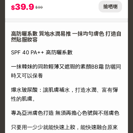
39.9
搶哂喇
$
$
99
高防曬系數 質地水潤易推 一抹均勻膚色 打造自
然貼服妝容
SPF 40 PA++ 高防曬系數
一抹韓妹的同款輕薄又遮瑕的素顏BB霜 防曬同
時又可以保養
爆水玻尿酸：讓肌膚補水，打造水潤、富有彈
性的肌膚。
專為亞洲膚色打造 無須再擔心色號與不搭膚色
只要用一少少就能快速上妝，能快速融合原來