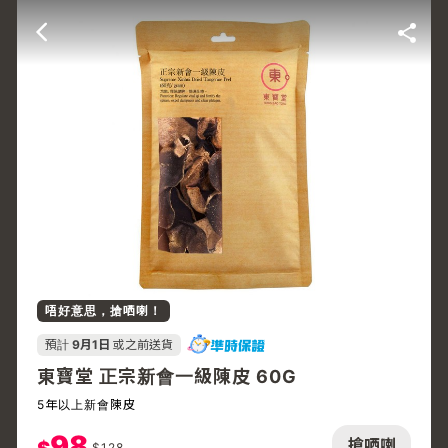
唔好意思，搶哂喇！
預計
9月1日
或之前送貨
東寶堂 正宗新會一級陳皮 60G
5年以上新會陳皮
98
搶哂喇
$
128