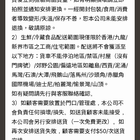
拍照並通知安排更換。一經開封包裝/食用/消費
者導致變形/失溫/保存不善，恕本公司未能安排
退換，敬請原諒。
2）生鮮/冷藏食品配送範圍現僅限於香港/九龍/
新界市區之工商/住宅範圍。配送將不會獲派至
以下地方：貨車不能停泊地區/禁區/村屋（沒有
門牌號）/郊野公園/偏遠地區如離島/西貢/泥涌/
馬灣/石澳/大潭/飛鵝山/落馬州/沙頭角/赤臘角
國際機場/迪士尼/柏麗灣/愉景灣/山頂。
如有疑問請先行與客服聯絡確認。
3）如顧客需要放置於門口/管理處，本公司不
會負責任何損壞/損失。如送貨顧客未能接受，
本公司會另行安排送貨（一次免費更改）。如
再次安排送貨失敗，顧客需要支付$50/次送貨