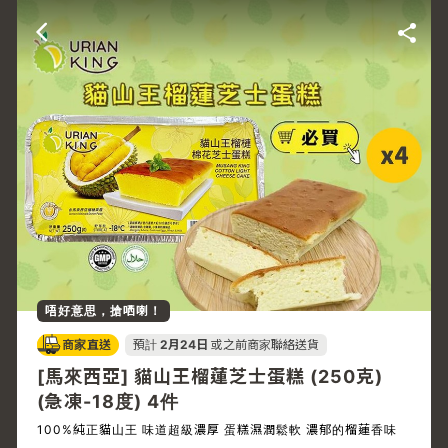
唔好意思，搶哂喇！
商家直送
預計
2月24日
或之前商家聯絡送貨
[馬來西亞] 貓山王榴蓮芝士蛋糕 (250克)
(急凍-18度) 4件
100%純正貓山王 味道超級濃厚 蛋糕濕潤鬆軟 濃郁的榴蓮香味