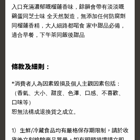
入口充滿濃郁嘅榴蓮香味，餘韻會帶有淡淡嘅
鷄蛋同芝士味 全天然製造，無添加任何防腐劑
同榴蓮香精，大人細路都啱食 家中甜品必備，
適合早餐，下午茶同飯後甜品
條款及細則：
*消費者人為因素毀損及個人主觀因素包括：
（香氣、大小、甜度、色澤、口感、不喜歡、
口味等）
恕無法構成退換貨之成立。
1）生鮮/冷藏食品均有嚴格保存期限制，請於收
貨後立刻檢驗商品質量，如有明顯損壞請立即