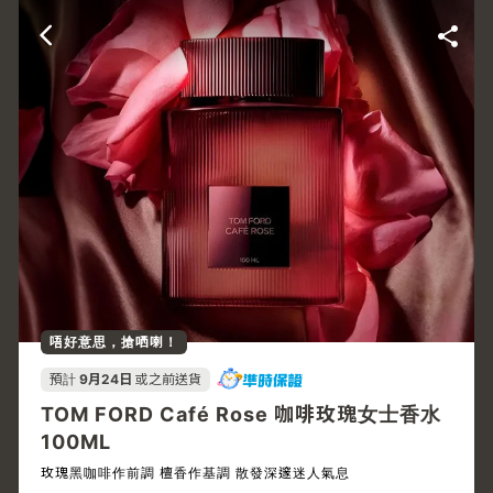
唔好意思，搶哂喇！
預計
9月24日
或之前送貨
TOM FORD Café Rose 咖啡玫瑰女士香水
100ML
玫瑰黑咖啡作前調 檀香作基調 散發深邃迷人氣息