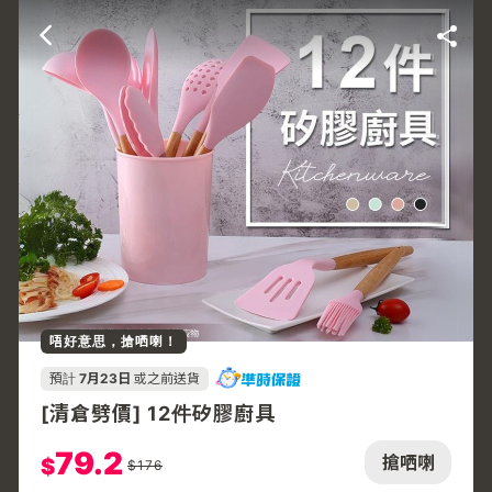
唔好意思，搶哂喇！
預計
7月23日
或之前送貨
[清倉劈價] 12件矽膠廚具
79.2
搶哂喇
$
$
176