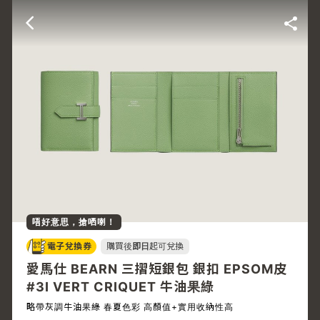
唔好意思，搶哂喇！
電子兌換券
購買後
即日
起可兌換
愛馬仕 BEARN 三摺短銀包 銀扣 EPSOM皮
#3I VERT CRIQUET 牛油果綠
略帶灰調牛油果綠 春夏色彩 高顏值+實用收納性高