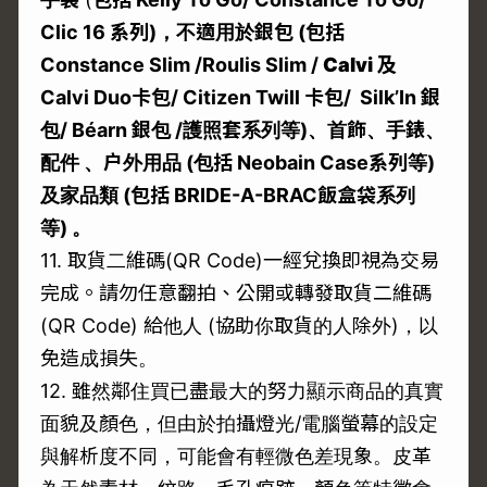
Clic 16
系列)
，不適用於銀包 (
包括
Constance Slim
/Roulis Slim /
Calvi
及
Calvi Duo
卡包/ Citizen Twill
卡包/ Silk’In
銀
包/ Béarn
銀包 /
護照套系列等)
、首飾、手錶、
配件
、户外用品 (
包括 Neobain Case
系列等)
及家品類 (
包括 BRIDE-A-BRAC
飯盒袋系列
等)
。
11. 取貨二維碼(QR Code)一經兌換即視為交易
完成。請勿任意翻拍、公開或轉發取貨二維碼
(QR Code) 給他人 (協助你取貨的人除外)，以
免造成損失。
12. 雖然鄰住買已盡最大的努力顯示商品的真實
面貌及顏色，但由於拍攝燈光/電腦螢幕的設定
與解析度不同，可能會有輕微色差現象。皮革