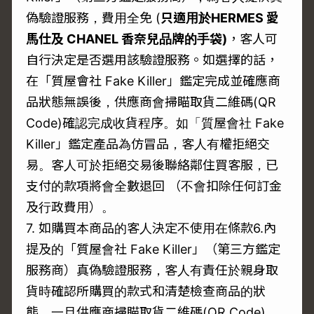
偽驗證服務，費用全免 (
只適用於
HERMES
愛
馬仕及 CHANEL
香奈兒品牌的手袋)
，客人可
自行決定是否選用該驗證服務。如選擇的話，
在「質屋會社 Fake Killer」鑑定完成並確應商
品狀態無誤後，供應商會掃瞄取貨二維碼(QR
Code)確認完成收貨程序。如「質屋會社 Fake
Killer」鑑定產品為仿冒品，客人有權拒絕交
易。客人可於拒絕交易後聯絡鄰住買客服，已
支付的款項將會全數退回 （不會扣除任何訂金
及行政費用）。
7. 如購買本商品的客人決定不使用在條款6.內
提及的「質屋會社 Fake Killer」（第三方鑑定
服務商）真偽驗證服務，客人有責任於親身取
貨時確認所購買的款式和清楚檢查商品的狀
態。一旦供應商掃瞄取貨二維碼(QR Code)