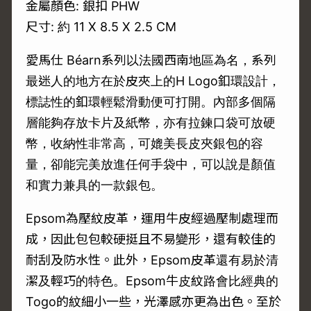
金屬顏色: 銀扣 PHW
尺寸: 約 11 X 8.5 X 2.5 CM
愛馬仕 Béarn系列以法國西南地區為名，系列
最迷人的地方在於皮夾上的H Logo釦環設計，
標誌性的釦環輕鬆滑動便可打開。內部多個隔
層能夠存放卡片及紙幣，亦有拉鍊口袋可放硬
幣，收納性非常高，可媲美長皮夾銀包的容
量，卻能完美放進任何手袋中，可以說是顏值
和實力兼具的一款銀包。
Epsom為壓紋皮革，運用牛皮經過壓制處理而
成，因此包包較硬挺且不易變形，還有較佳的
耐刮及防水性。此外，Epsom皮革還有易於清
潔及輕巧的特色。Epsom牛皮紋路會比經典的
Togo的紋細小一些，光澤感亦更為出色。至於