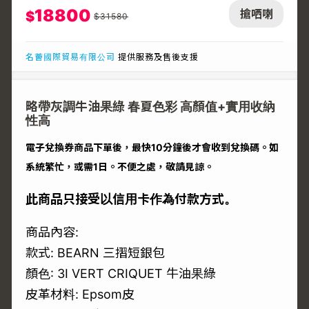
18800
搶哂喇
$
$
31580
名薈國際貿易有限公司
提供服務及售後支援
略帶灰調牛油果綠 春夏色彩 高顏值+實用收納
性高
電子兌換券商品下單後，最快10分鐘後才會收到兌換碼。如
系統繁忙，或需1日。不便之處，敬請見諒。
此商品只接受以信用卡作為付款方式。
商品內容:
款式: BEARN 三摺短銀包
顏色: 3I VERT CRIQUET 牛油果綠
皮革材料: Epsom皮