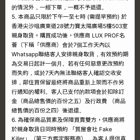
的情況外，一經下單，一概不予退還。
5. 本商品只限於下午一至七時 (需提早預約) 於
香港尖沙咀廣東道28號力寶太陽廣場5樓503室
親身取貨。購買成功後，供應商 LUX PROF名
薈（下稱「供應商）會於7個工作天內以
Whatsapp聯絡客人安排親身取貨，有效預約期
為交易日起計一個月。若有任何惡意更改預約
而失約，或於7天內無法聯絡客人確認交收安
排，鄰住買保留最終將商品重新上架而不作另
行通知的權利。客人已支付的款項會於扣除訂
金（商品總售價的百份之五）及行政費 （商品
總售價的百份之四）後退還。
6. 為確保商品質素及保障買賣雙方，供應商將
於親身取貨日同時預約 「質屋會社 Fake
Killer」（第三方鑑定服務商），為客人提供真