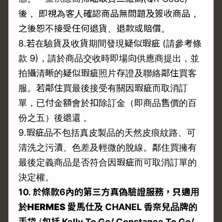
後， 即視為客人確認商品無問題及簽收商品，
之後恕不接受任何退貨、退款或賠償。
8.若在驗貨及收貨期間發現疑似瑕疵 (請參考條
款 9)，請於商品交收時即場向供應商提出，並
拍攝清晰的疑似瑕疵照片存證及聯絡鄰住買客
服。若鄰住買最後接受有關因瑕疵而取消訂
單，已付金額會於扣除訂金（即商品售價的百
份之五）後退還 。
9.瑕疵品不包括真皮製品的天然皮痕紋路、可
清洗之污漬、色差及輕微的脫線。鄰住買擁有
最後定義商品是否符合因瑕疵而可取消訂單的
決定權。
10.
於條款6
內的第三方真偽驗證服務，
只適用
於
HERMES
愛馬仕及 CHANEL
香奈兒品牌的
手袋
(
包括 Kelly To Go/ Constance To Go/