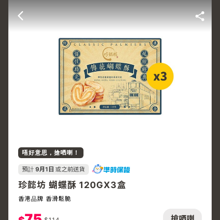
唔好意思，搶哂喇！
預計
9月1日
或之前送貨
珍懿坊 蝴蝶酥 120GX3盒
香港品牌 香滑鬆脆
75
搶哂喇
$
114