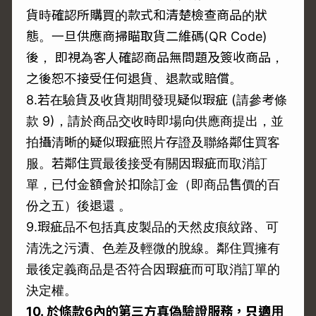
貨時確認所購買的款式和清楚檢查商品的狀
態。一旦供應商掃瞄取貨二維碼(QR Code)
後， 即視為客人確認商品無問題及簽收商品，
之後恕不接受任何退貨、退款或賠償。
8.若在驗貨及收貨期間發現疑似瑕疵 (請參考條
款 9)，請於商品交收時即場向供應商提出，並
拍攝清晰的疑似瑕疵照片存證及聯絡鄰住買客
服。若鄰住買最後接受有關因瑕疵而取消訂
單，已付金額會於扣除訂金（即商品售價的百
份之五）後退還 。
9.瑕疵品不包括真皮製品的天然皮痕紋路、可
清洗之污漬、色差及輕微的脫線。鄰住買擁有
最後定義商品是否符合因瑕疵而可取消訂單的
決定權。
10.
於條款6
內的第三方真偽驗證服務，
只適用