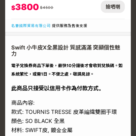
3800
搶哂喇
$
$
4500
名薈國際貿易有限公司
提供服務及售後支援
Swift 小牛皮X全黑設計 質感滿滿 突顯個性魅
力
電子兌換券商品下單後，最快10分鐘後才會收到兌換碼。如
系統繁忙，或需1日。不便之處，敬請見諒。
此商品只接受以信用卡作為付款方式。
商品內容:
款式: TOURNIS TRESSE 皮革編織雙圈手環
顏色: SO BLACK 全黑
材料: SWIFT皮, 鍍金金屬