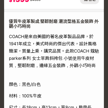
$
優質牛皮革製成 堅韌耐磨 潮流型格五金裝飾 外
觀小巧時尚
COACH是來自美國的著名皮革製品品牌，於
1941年成立，美式時尚的傑出代表，設計風格
簡潔，質量上乘，講究品質。此款COACH 蔻馳
parker系列 女士單肩斜挎包 小號使用牛皮材
質，堅韌耐磨，邊緣五金裝飾，外觀小巧時尚
顏色：黑色/白色
材料：100%牛皮
尺寸：長18cm，高13cm，寬8cm，肩帶長