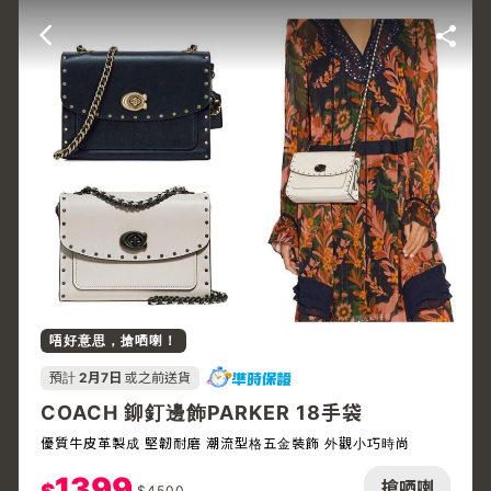
唔好意思，搶哂喇！
預計
2月7日
或之前送貨
COACH 鉚釘邊飾PARKER 18手袋
優質牛皮革製成 堅韌耐磨 潮流型格五金裝飾 外觀小巧時尚
1399
搶哂喇
$
4500