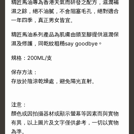
精匠馬油專為香港天氣而研發之配方，滋潤補
濕之餘，絕不油膩，不會阻塞毛孔，絕對適合
一年四季，真正男女皆宜。
精匠馬油系列產品為肌膚由頭至腳提供滋潤保
濕及修護，同乾紋粗糙say goodbye。
規格：200ML/支
保存方法：
存放於陰涼乾燥處，避免陽光直射。
注意：
顏色或因拍攝器材或顯示螢幕等因素而與實物
有異，以上圖片及文字僅供參考，一切以實物
為準。