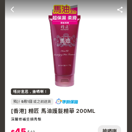
唔好意思，搶哂喇！
預計
9月1日
或之前送貨
[香港] 精匠 馬油護髮精華 200ML
深層修補受損秀髮
45
搶哂喇
$
49