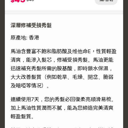
$
深層修補受損秀髮
原產地: 香港
馬油含豐富不飽和脂肪酸及维他命E，性質輕盈
清爽，能滲入髮芯，修補受損秀髮。馬油更能
迅速補充秀髮所需的胺基酸，即時鎖水保濕，
大大改善髮質（例如乾旱、毛燥、開岔、脆弱
及暗啞等情况）。
連續使用7天，您的秀髮必回復柔亮順滑易梳。
加上馬油性質潤而不膩，能為您締造完美清爽
輕盈髮質。