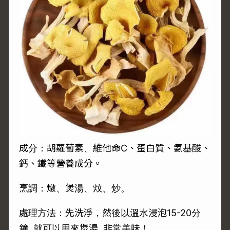
成分：胡蘿蔔素、維他命C、蛋白質、氨基酸、
鈣、鐵等營養成分。
烹調：燉、煲湯、炆、炒。
處理方法：先洗淨，然後以溫水浸泡15-20分
鐘, 就可以用來煲湯, 非常美味！