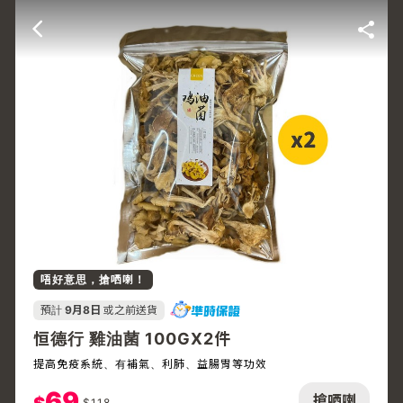
唔好意思，搶哂喇！
預計
9月8日
或之前送貨
恒德行 雞油菌 100GX2件
提高免疫系統、有補氣、利肺、益腸胃等功效
69
搶哂喇
$
118