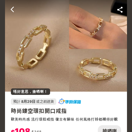
唔好意思，搶哂喇！
預計
8月29日
或之前送貨
時尚鏤空環扣開口戒指
歐美時尚感 流行環扣戒指 復古有韻味 任何風格打扮都襯得好靚
108
搶哂喇
$
368