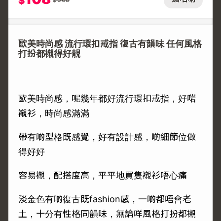
$
歐美時尚感 流行環扣戒指 復古有韻味 任何風格
打扮都襯得好靚
歐美時尚感，呢幾年都好流行環扣戒指，好啱
襯衫，時尚感滿滿
帶有啲型格既感覺，好有設計感，啲細節位做
得好好
容易襯，配搭度高，平平地買隻襯衫唔心痛
淡金色有啲復古既fashion感，一啲都唔會老
土，十分有性格同韻味，無論咩風格打扮都襯