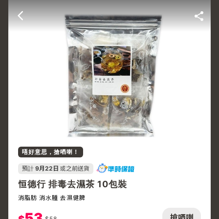
唔好意思，搶哂喇！
預計
9月22日
或之前送貨
恒德行 排毒去濕茶 10包裝
消脂肪 消水腫 去濕健脾
53
搶哂喇
$
58