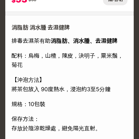
$
消脂肪 消水腫 去濕健脾
排毒去濕茶有助
消脂肪、消水腫、去濕健脾
配料：烏梅，山楂，陳皮，決明子，粟米鬚，
菊花
【沖泡方法】
將茶包放入 90度熱水，浸泡約3至5分鐘
規格：10包裝
保存方法：
存放於陰涼乾燥處，避免陽光直射。