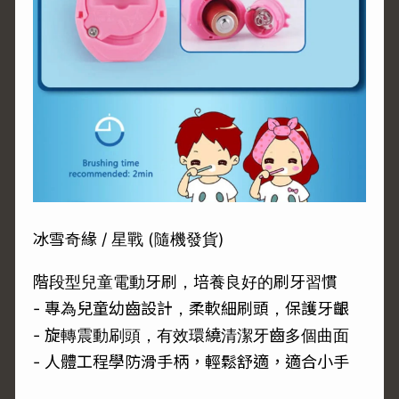
冰雪奇緣 / 星戰 (隨機發貨)
階段型兒童電動牙刷，培養良好的刷牙習慣
- 專為兒童幼齒設計，柔軟細刷頭，保護牙齦
- 旋轉震動刷頭，有效環繞清潔牙齒多個曲面
- 人體工程學防滑手柄，輕鬆舒適，適合小手