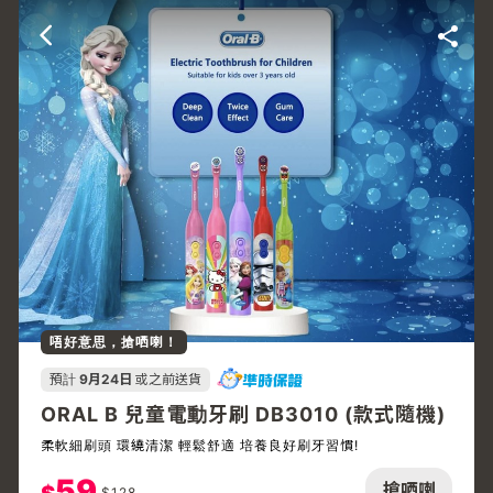
唔好意思，搶哂喇！
預計
9月24日
或之前送貨
ORAL B 兒童電動牙刷 DB3010 (款式隨機)
柔軟細刷頭 環繞清潔 輕鬆舒適 培養良好刷牙習慣!
59
搶哂喇
$
128