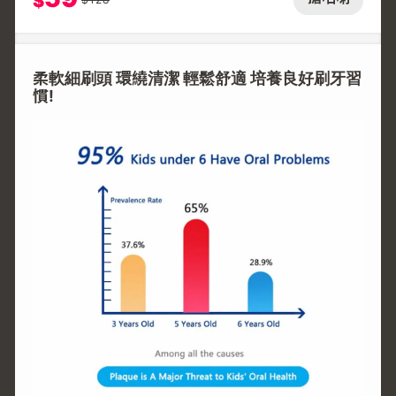
$
柔軟細刷頭 環繞清潔 輕鬆舒適 培養良好刷牙習
慣!