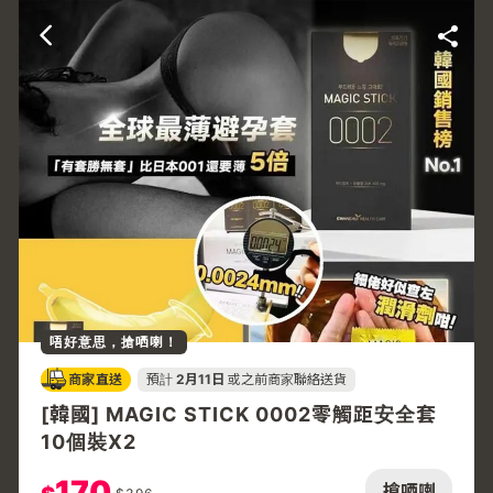
唔好意思，搶哂喇！
商家直送
預計
2月11日
或之前商家聯絡送貨
[韓國] MAGIC STICK 0002零觸距安全套
10個裝X2
170
搶哂喇