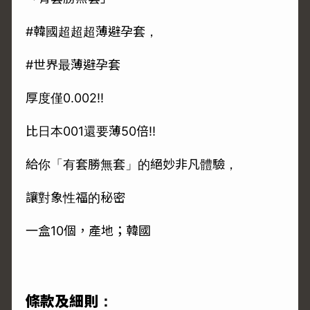
#韓國超超超薄避孕套，
#世界最薄避孕套
厚度僅0.002‼️
比日本001還要薄50倍‼️
給你「有套勝無套」的絕妙非凡體驗，
讓對象性福的秘密
一盒10個，產地；韓國
條款及細則：