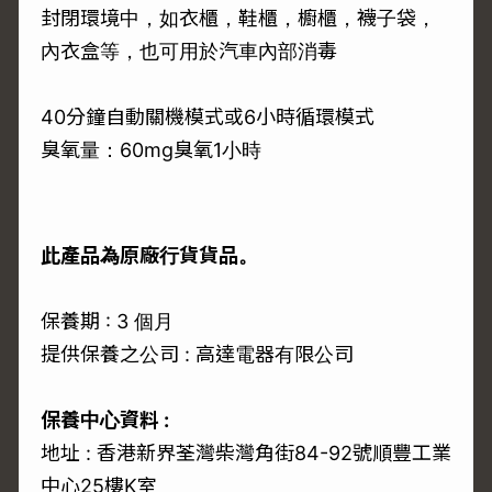
封閉環境中，如衣櫃，鞋櫃，櫥櫃，襪子袋，
內衣盒等，也可用於汽車內部消毒
40分鐘自動關機模式或6小時循環模式
臭氧量：60mg臭氧1小時
此產品為原廠行貨貨品。
保養期 : 3 個月
提供保養之公司 : 高達電器有限公司
保養中心資料 :
地址 : 香港新界荃灣柴灣角街84-92號順豐工業
中心25樓K室