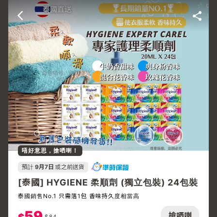
唔好意思，搶哂喇！
預計
9月7日
或之前送貨
[泰國] HYGIENE 柔順劑 (獨立包裝) 24包裝
泰國銷售No.1 只需落1包 香味持久度相當高
59
搶哂喇
$
84