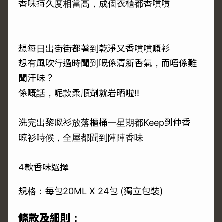
香味持久度相當高，成個衣櫃都香噴噴
想每日出街街都著到乾淨又香噴噴嘅衫
想有風吹行過時聞到嘅係清新香氣，而唔係難
聞汗味？
係嘅話，呢款柔順劑就岩晒啦‼
洗完出黎嘅衫放落櫃桶一星期都Keep到仲香
晾衫時候，全屋都聞到陣陣香味
4款香味選擇
規格：每包20ML X 24包 (獨立包裝)
條款及細則：