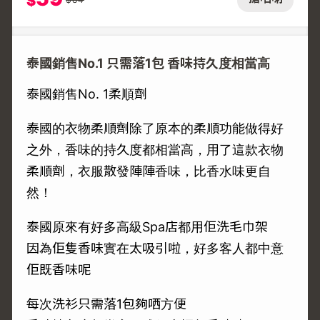
$
泰國銷售No.1 只需落1包 香味持久度相當高
泰國銷售No. 1柔順劑
泰國的衣物柔順劑除了原本的柔順功能做得好
之外，香味的持久度都相當高，用了這款衣物
柔順劑，衣服散發陣陣香味，比香水味更自
然！
泰國原來有好多高級Spa店都用佢洗毛巾架
因為佢隻香味實在太吸引啦，好多客人都中意
佢既香味呢
每次洗衫只需落1包夠哂方便