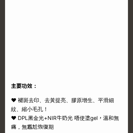
主要功效：
♥ 褪斑去印、去黃提亮、膠原增生、平滑細
紋、縮小毛孔！
♥ DPL黑金光+NIR牛奶光 唔使塗gel，溫和無
痛，無尷尬恢復期