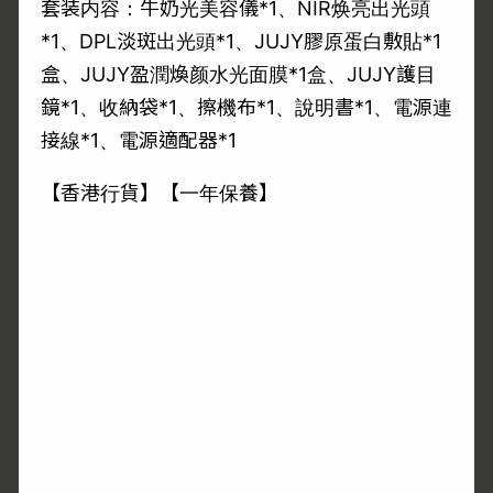
套装内容：牛奶光美容儀*1、NIR焕亮出光頭
*1、DPL淡斑出光頭*1、JUJY膠原蛋白敷貼*1
盒、JUJY盈潤煥颜水光面膜*1盒、JUJY護目
鏡*1、收納袋*1、擦機布*1、說明書*1、電源連
接線*1、電源適配器*1
【香港行貨】【一年保養】