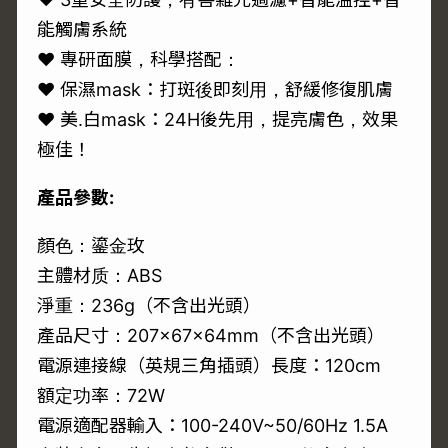
能觸膚系統
♥ 專研面膜，科學搭配：
♥ 保濕mask：打斑後即刻用，舒緩修復肌膚
♥ 美.白mask：24H後先用，提亮膚色，效果
極佳！
產品參數:
顏色：鎏金玫
主體材质：ABS
淨重：236g（不含出光頭）
產品尺寸：207×67×64mm（不含出光頭）
電源連接線（英規三角插頭）長度：120cm
額定功率：72W
電源適配器輸入：100-240V~50/60Hz 1.5A