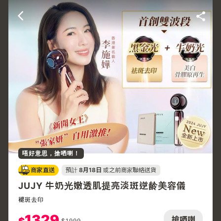
唔好意思，搶哂喇！
商家直送
預計
8月18日
或之前商家聯絡送貨
JUJY 牛奶光嫩透肌提亮淡斑逆龄美容儀
褪斑去印
1329
搶哂喇
$
1999