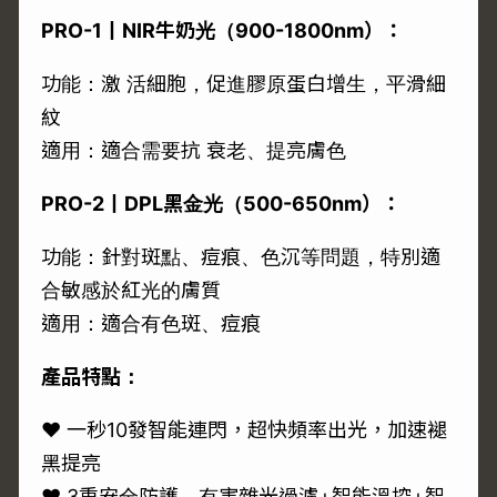
PRO-1丨NIR牛奶光（900-1800nm）：
功能：激 活細胞，促進膠原蛋白增生，平滑細
紋
適用：適合需要抗 衰老、提亮膚色
PRO-2丨DPL黑金光（500-650nm）：
功能：針對斑點、痘痕、色沉等問題，特別適
合敏感於紅光的膚質
適用：適合有色斑、痘痕
產品特點：
♥ 一秒10發智能連閃，超快頻率出光，加速褪
黑提亮
♥ 3重安全防護，有害雜光過濾+智能溫控+智