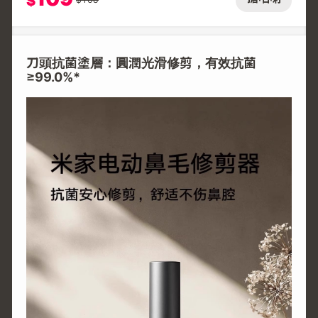
$
刀頭抗菌塗層：圓潤光滑修剪，有效抗菌
≥99.0%*