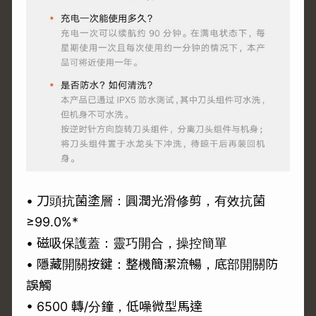
• 刀頭抗菌塗層：圓潤光滑修剪，有效抗菌
≥99.0%*
• 磁吸保護蓋：靈巧開合，操控簡單
• 隱藏開關按鍵：整機簡潔流暢，底部開關防
誤觸
• 6500 轉/分鐘，低噪微型馬達