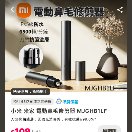
唔好意思，搶哂喇！
預計
6月7日
或之前送貨
小米 米家 電動鼻毛修剪器 MJGHB1LF
刀頭抗菌塗層：圓潤光滑修剪，有效抗菌≥99.0%*
109
搶哂喇
$
168