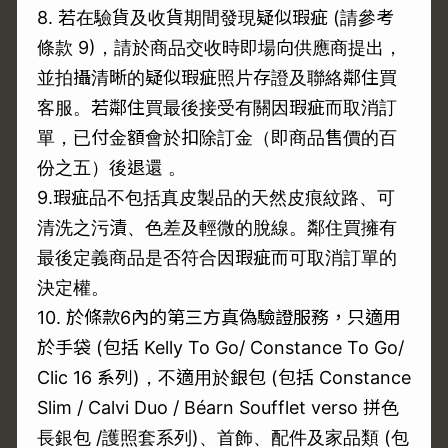
8. 若在驗貨及收貨期間發現疑似瑕疵 (請參考
條款 9)，請於商品交收時即場向供應商提出，
並拍攝清晰的疑似瑕疵照片存證及聯絡鄰住買
客服。若鄰住買最後接受有關因瑕疵而取消訂
單，已付金額會於扣除訂金（即商品售價的百
份之五）後退還 。
9.瑕疵品不包括真皮製品的天然皮痕紋路、可
清洗之污漬、色差及輕微的脫線。鄰住買擁有
最後定義商品是否符合因瑕疵而可取消訂單的
決定權。
10. 於條款6內的第三方真偽驗證服務，只適用
於手袋 (包括 Kelly To Go/ Constance To Go/
Clic 16 系列)，不適用於銀包 (包括 Constance
Slim / Calvi Duo / Béarn Soufflet verso 拼色
長銀包 /護照套系列)、首飾、配件及家品類 (包