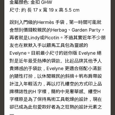
金屬顏色: 金扣 GHW
尺寸: 約 長 17 x 寬 19 x 高 5.5 cm
說到入門級的Hermès 手袋，第一時間可能就
會想到價錢較親民的Herbag、Garden Party，
再者就是Lindy或Picotin。不過其實近年不少朋
友也在默默入手以餵馬工具包為靈感的
Evelyne。目前最小尺寸的迷你版 Evelyne 絕
對是近年最受熱捧的袋款。比起品牌其他予人
貴婦感的手袋款，Evelyne 更適合搭配小清新
的隨性打扮，以休閒親民的斜揹＋帆布肩帶設
計注入年輕活力，再以打孔縷空的方式印上品
牌標誌性的H 字樣，簡約中見奢華感。縷空H
字樣原是為了保持馬術工具乾燥的設計，現在
卻已成為此包愛款好者為之狂熱的設計元素之
一。