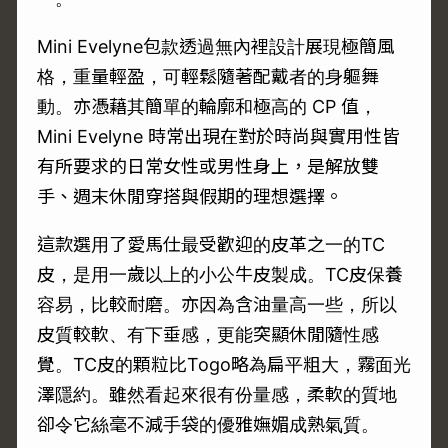
Mini Evelyne包款透過無內裡設計展現極簡風
格，重量輕盈，可輕鬆隨著配戴者的身軀舞
動。亦憑藉其簡單的輪廓和極高的 CP 值，
Mini Evelyne 時常出現在對於時尚與實用性皆
有所要求的日常女性或男性身上，是解放雙
手、週末休閒穿搭與假期的理想選擇。
這款選用了愛馬仕最受歡迎的皮革之一的TC
皮，是用一歲以上的小公牛皮製成。TC皮保養
容易，比較耐磨。亦因為含油量高一些，所以
皮質較軟、有下垂感，更能突顯休閒隨性感
覺。TC皮的顆粒比Togo略為扁平粗大，霧面光
澤隱約。雖然看起來很有份量感，柔軟的質地
卻令它絲毫不減手袋的優雅嫵媚成熟氣質。