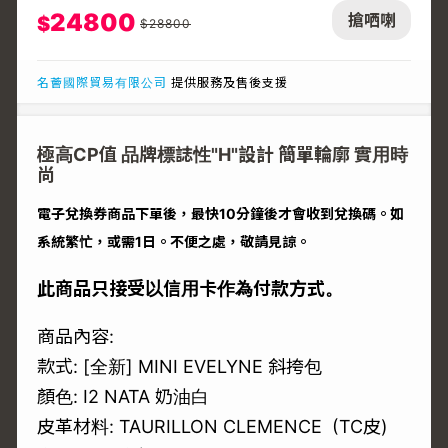
24800
搶哂喇
$
$
28800
名薈國際貿易有限公司
提供服務及售後支援
極高CP值 品牌標誌性"H"設計 簡單輪廓 實用時
尚
電子兌換券商品下單後，最快10分鐘後才會收到兌換碼。如
系統繁忙，或需1日。不便之處，敬請見諒。
此商品只接受以信用卡作為付款方式。
商品內容:
款式: [全新] MINI EVELYNE 斜挎包
顏色: I2 NATA 奶油白
皮革材料: TAURILLON CLEMENCE (TC皮)