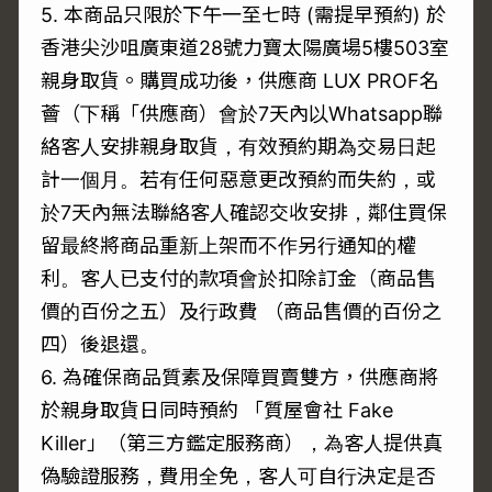
5. 本商品只限於下午一至七時 (需提早預約) 於
香港尖沙咀廣東道28號力寶太陽廣場5樓503室
親身取貨。購買成功後，供應商 LUX PROF名
薈（下稱「供應商）會於7天內以Whatsapp聯
絡客人安排親身取貨，有效預約期為交易日起
計一個月。若有任何惡意更改預約而失約，或
於7天內無法聯絡客人確認交收安排，鄰住買保
留最終將商品重新上架而不作另行通知的權
利。客人已支付的款項會於扣除訂金（商品售
價的百份之五）及行政費 （商品售價的百份之
四）後退還。
6. 為確保商品質素及保障買賣雙方，供應商將
於親身取貨日同時預約 「質屋會社 Fake
Killer」（第三方鑑定服務商），為客人提供真
偽驗證服務，費用全免，客人可自行決定是否