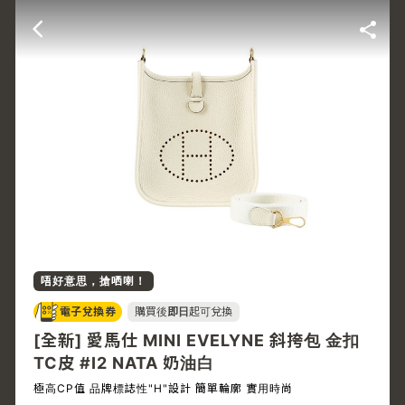
唔好意思，搶哂喇！
電子兌換券
購買後
即日
起可兌換
[全新] 愛馬仕 MINI EVELYNE 斜挎包 金扣
TC皮 #I2 NATA 奶油白
極高CP值 品牌標誌性"H"設計 簡單輪廓 實用時尚