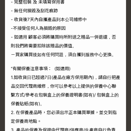
- 完整包裝 及 未填寫保用書
- 無任何損毀及刮花痕跡
- 收貨後7天內自攜產品到本公司維修中
-不接受任何人為損毀的原因
- 如適用 顧客必須將購買時所附送之贈品一併退還，否
則我們將需要扣除該贈品的價值。
－買家購買後如有任何問題，須自攜到服務中心更換。
"有關保養注意事項： (如適用)
1.如收貨日已超過7日(產品在廠方保用期內)，請自行把產
品交回代理商維修，你可以參考以上提供的保養中心聯
繫方式/參考在包裝盒上的保養證明書(如有)/ 包裝盒上的
保養貼紙(如有)。
2. 在保養產品時，您必須出示正本購買單據，並交到指
定保養商地點。
3. 產品的保養及保證由代理商/供應商/生產商自行負責。