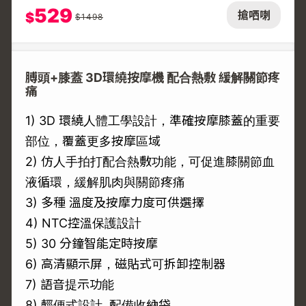
529
搶哂喇
$
$
1498
膊頭+膝蓋 3D環繞按摩機 配合熱敷 緩解關節疼
痛
1) 3D 環繞人體工學設計，準確按摩膝蓋的重要
部位，覆蓋更多按摩區域
2) 仿人手拍打配合熱敷功能，可促進膝關節血
液循環，緩解肌肉與關節疼痛
3) 多種 溫度及按摩力度可供選擇
4) NTC控溫保護設計
5) 30 分鐘智能定時按摩
6) 高清顯示屏，磁貼式可拆卸控制器
7) 語音提示功能
8) 輕便式設計, 配備收納袋