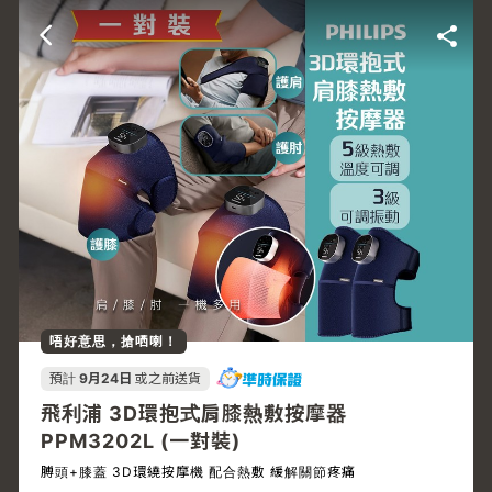
唔好意思，搶哂喇！
預計
9月24日
或之前送貨
飛利浦 3D環抱式肩膝熱敷按摩器
PPM3202L (一對裝)
膊頭+膝蓋 3D環繞按摩機 配合熱敷 緩解關節疼痛