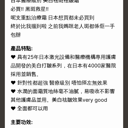
日本醫療級別 美白祛斑祛皺霜
必買‼️ 黑斑救星‼️
呢支重點治療霜 日本想買都未必買到
終於比我搵到啦 之前我媽咪老人斑都係佢一手
包辦
產品特點:
♥ 具有25年日本激光設備和醫療機構專用護膚
品開發的美白打皺系列，在日本有4000家醫院
採用並銷售。
♥ 針對性都超強 醫療級別 唔怕搽左無效果
♥ 水潤的面霜質地絲毫不油膩，易吸收不影響
其他護膚品並用。美白祛皺效果very good
♥ 全面都可以用
主要功效: