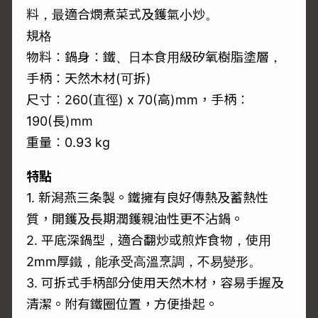
料，最適合燘煮菜式及鑊氣小炒。
規格
物料︰鍋身︰鐵、日本食用級矽氧樹脂塗層，
手柄︰天然木材(可拆)
尺寸︰260(直徑) x 70(高)mm，手柄︰
190(長)mm
重量︰0.93 kg
特點
1. 新潟燕三条製。鐵擁有良好傳熱及蓄熱性
質，開鑊及長期潤鑊親油性更不沾鍋。
2. 平底深鍋型，適合翻炒或煎炸食物，使用
2mm厚鐵，能承受高溫烹調，不易變形。
3. 可拆式手柄部分使用天然木材，容易手握及
清潔。附有鐵圈位置，方便掛起。