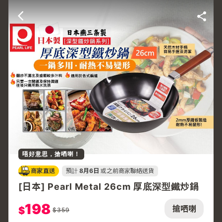
唔好意思，搶哂喇！
商家直送
預計
8月6日
或之前商家聯絡送貨
[日本] Pearl Metal 26cm 厚底深型鐵炒鍋
198
搶哂喇
$
$
359