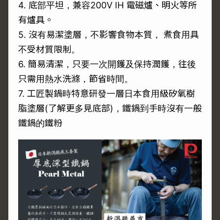
4. 底部平坦，兼容200V IH 電磁爐、明火等所
有爐具。
5. 沒有易潔塗層，不影響食物本質， 煮食用具
不受材質限制。
6. 簡易清潔，只要一次開鑊及保持潤鑊，往後
只需用熱水洗滌，節省時間。
7. 工匠製鍋時特意研發一層日本食用級矽氧樹
脂塗層(了解更多見底部)，鐵鍋到手時沒有一般
鐵鍋的鐵粉