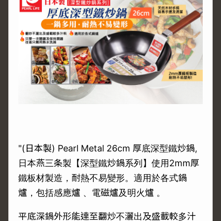
"(日本製) Pearl Metal 26cm 厚底深型鐵炒鍋,
日本燕三条製【深型鐵炒鍋系列】使用2mm厚
鐵板材製造，耐熱不易變形。適用於各式鍋
爐，包括感應爐 、電磁爐及明火爐 。
平底深鍋外形能達至翻炒不灑出及盛載較多汁