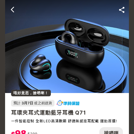
唔好意思，搶哂喇！
預計
3月7日
或之前送貨
耳環夾耳式運動藍牙耳機 Q71
一件智能控制 全新LED高清數顯 舒適無感挂耳配戴 運動首選!
98
搶哂喇
$
299