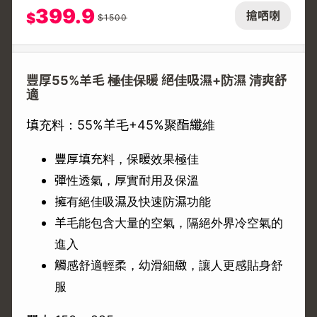
399.9
搶哂喇
$
$
1500
豐厚55%羊毛 極佳保暖 絕佳吸濕+防濕 清爽舒
適
填充料：55%羊毛+45%聚酯纖維
豐厚填充料，保暖效果極佳
彈性透氣，厚實耐用及保溫
擁有絕佳吸濕及快速防濕功能
羊毛能包含大量的空氣，隔絕外界冷空氣的
進入
觸感舒適輕柔，幼滑細緻，讓人更感貼身舒
服