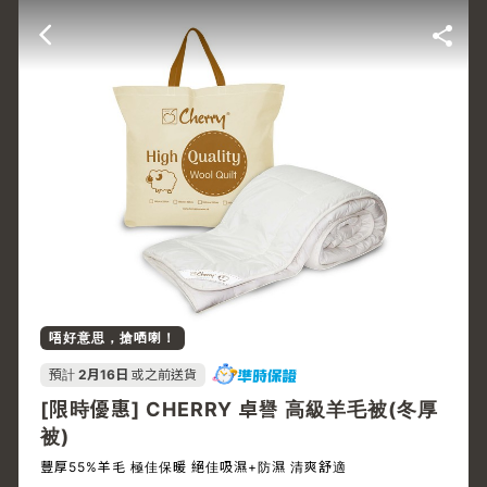
唔好意思，搶哂喇！
預計
2月16日
或之前送貨
[限時優惠] CHERRY 卓譽 高級羊毛被(冬厚
被)
豐厚55%羊毛 極佳保暖 絕佳吸濕+防濕 清爽舒適