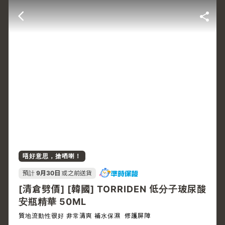
唔好意思，搶哂喇！
預計
9月30日
或之前送貨
[清倉劈價] [韓國] TORRIDEN 低分子玻尿酸
安瓶精華 50ML
質地流動性很好 非常清爽 補水保濕 修護屏障