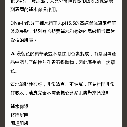
低3種分子玻尿酸，以充分發揮其從形成表皮保濕層
到深層的補水保濕作用。
Dive-in低分子補水精華以pH5.5的高速保濕鎮定精華
液為亮點，特別適合想要補水和修復的易敏肌或屏障
受損的肌膚。
⚠ 淺藍色的精華液並不是採用色素製成，而是因為產
品中添加了鹼性的孔雀石提取物，因此產生的自然顏
色。
質地流動性很好，非常清爽、不油膩，容易推開非常
好吸收，油皮完全不需要擔心會給肌膚帶來負擔‼
補水保濕
修護屏障
調理肌膚