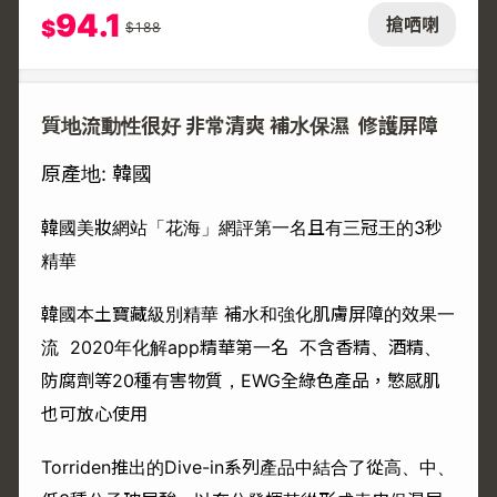
94.1
搶哂喇
$
$
188
質地流動性很好 非常清爽 補水保濕 修護屏障
原產地: 韓國
韓國美妝網站「花海」網評第一名且有三冠王的3秒
精華
韓國本土寶藏級別精華 補水和強化肌膚屏障的效果一
流 2020年化解app精華第一名 不含香精、酒精、
防腐劑等20種有害物質，EWG全綠色產品，慜感肌
也可放心使用
Torriden推出的Dive-in系列產品中結合了從高、中、